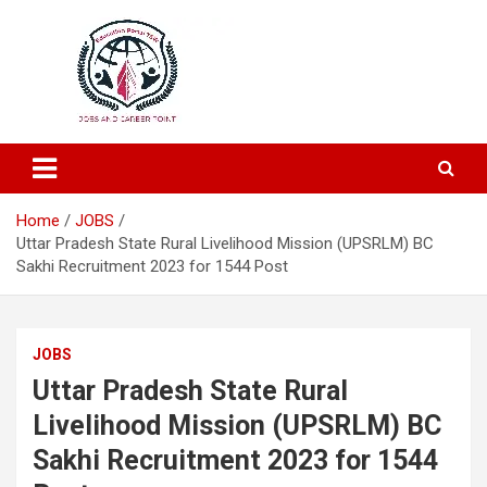
Education and Career-One Stop-Solution
Education Portal
Home
JOBS
Uttar Pradesh State Rural Livelihood Mission (UPSRLM) BC
Sakhi Recruitment 2023 for 1544 Post
JOBS
Uttar Pradesh State Rural
Livelihood Mission (UPSRLM) BC
Sakhi Recruitment 2023 for 1544