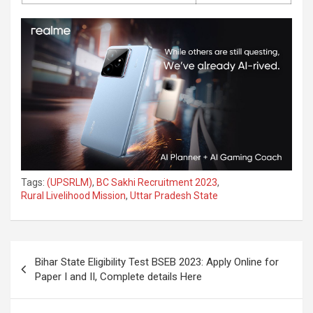
Tags:
(UPSRLM)
,
BC Sakhi Recruitment 2023
,
Rural Livelihood Mission
,
Uttar Pradesh State
Bihar State Eligibility Test BSEB 2023: Apply Online for
Paper I and II, Complete details Here