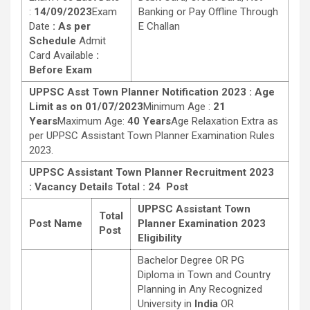
:
14/09/2023
Exam
Banking or Pay Offline Through
Date
: As per
E Challan
Schedule
Admit
Card Available
:
Before Exam
UPPSC
Asst Town Planner Notification 2023 :
Age
Limit as on 01/07/2023
Minimum Age :
21
Years
Maximum Age:
40
Years
Age Relaxation Extra as
per UPPSC Assistant Town Planner Examination Rules
2023.
UPPSC Assistant Town Planner Recruitment 2023
: Vacancy Details Total : 24 Post
UPPSC Assistant Town
Total
Post Name
Planner Examination 2023
Post
Eligibility
Bachelor Degree OR PG
Diploma in Town and Country
Planning in Any Recognized
University in
India
OR