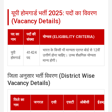
यूपी होमगार्ड भर्ती 2025: पदों का विवरण
(Vacancy Details)
पद का
पदों की
योग्यता (ELIGIBILITY CRITERIA)
नाम
संख्या
भारत के किसी भी मान्यता प्राप्त बोर्ड से 12वीं
युपी
41424
उत्तीर्ण होना चाहिए। उच्च शैक्षणिक योग्यता
होमगार्ड
पद
मान्य होगी।
जिला अनुसार भर्ती विवरण (District Wise
Vacancy Details)
जिले का
जनरल
एसी
एसटी
ओबीसी
ईडब्लूएस
नाम