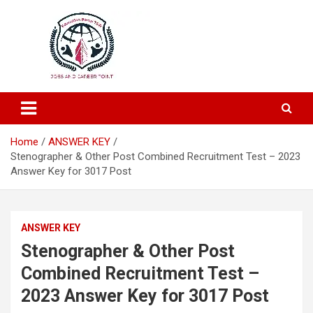
Education and Career-One Stop-Solution
Education Portal
Home
ANSWER KEY​
Stenographer & Other Post Combined Recruitment Test – 2023
Answer Key for 3017 Post
ANSWER KEY​
Stenographer & Other Post
Combined Recruitment Test –
2023 Answer Key for 3017 Post