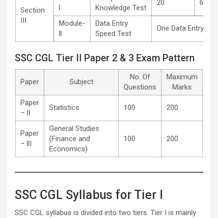
20
60
l
Knowledge Test
Section
III
Module-
Data Entry
One Data Entry Tas
ll
Speed Test
SSC CGL Tier II Paper 2 & 3 Exam Pattern
No. Of
Maximum
Paper
Subject
Questions
Marks
Paper
Statistics
100
200
– lI
General Studies
Paper
(Finance and
100
200
– llI
Economics)
SSC CGL Syllabus for Tier I
SSC CGL syllabus is divided into two tiers. Tier I is mainly