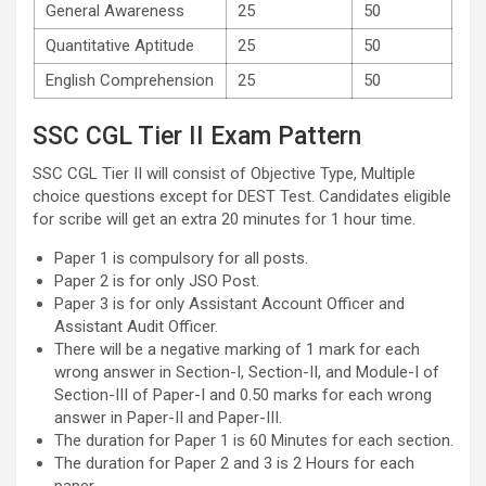
General Awareness
25
50
Quantitative Aptitude
25
50
English Comprehension
25
50
SSC CGL Tier II Exam Pattern
SSC CGL Tier II will consist of Objective Type, Multiple
choice questions except for DEST Test. Candidates eligible
for scribe will get an extra 20 minutes for 1 hour time.
Paper 1 is compulsory for all posts.
Paper 2 is for only JSO Post.
Paper 3 is for only Assistant Account Officer and
Assistant Audit Officer.
There will be a negative marking of 1 mark for each
wrong answer in Section-I, Section-II, and Module-I of
Section-III of Paper-I and 0.50 marks for each wrong
answer in Paper-II and Paper-III.
The duration for Paper 1 is 60 Minutes for each section.
The duration for Paper 2 and 3 is 2 Hours for each
paper