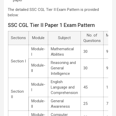
The detailed SSC CGL Tier II Exam Pattern is provided
below:
SSC CGL Tier II Paper 1 Exam Pattern
No. of
Maxi
Sections
Module
Subject
Questions
Mar
Module-
Mathematical
30
90
l
Abilities
Section I
Reasoning and
Module-
General
30
90
ll
Intelligence
English
Module-
Language and
45
135
l
Section
Comprehension
II
Module-
General
25
75
ll
Awareness
Module-
Computer