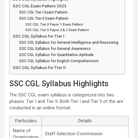
SSC CGL Exam Pattern 2023
SSC CGL Tier I Exam Pattern
SSC CGL Tier II Exam Pattern
SSC CGL Tier II Paper 1 Exam Pattern
SSC CGL Tier II Paper 2 & 3 Exam Pattern
SSC CGL Syllabus for Tier I
SSC CGL Syllabus for General Intelligence and Reasoning
SSC CGL Syllabus for General Awareness
SSC CGL Syllabus for Quantitative Aptitude
SSC CGL Syllabus for English Comprehension
SSC CGL Syllabus for Tier II
SSC CGL Syllabus Highlights
The SSC CGL exam syllabus is categorized into two
phases: Tier I and Tier II. Both Tier I and Tier II of the are
conducted in an online format.
Particulars
Details
Name of
Staff Selection Commission
Organization