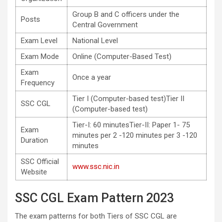
Group B and C officers under the
Posts
Central Government
Exam Level
National Level
Exam Mode
Online (Computer-Based Test)
Exam
Once a year
Frequency
Tier I (Computer-based test)Tier II
SSC CGL
(Computer-based test)
Tier-I: 60 minutesTier-II: Paper 1- 75
Exam
minutes per 2 -120 minutes per 3 -120
Duration
minutes
SSC Official
www.ssc.nic.in
Website
SSC CGL Exam Pattern 2023
The exam patterns for both Tiers of SSC CGL are