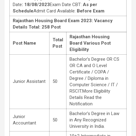
Date
: 18/08/2023
Exam Date CBT:
As per
Schedule
Admit Card Available:
Before Exam
Rajasthan Housing Board Exam 2023: Vacancy
Details Total: 258 Post
Rajasthan Housing
Total
Post Name
Board Various Post
Post
Eligibility
Bachelor’s Degree OR CS
OR CA and O Level
Certificate / COPA /
Degree / Diploma in
Junior Assistant
50
Computer Science / IT /
RSCIT.More Eligibility
Details Read the
Notification
Bachelor’s Degree in Law
Junior
50
in Any Recognized
Accountant
University in India.
10+2 Intermediate in