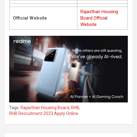
Rajasthan Housing
Official Website
Board Official
Website
Tags:
Rajasthan Housing Board
,
RHB
,
RHB Recruitment 2023 Apply Online