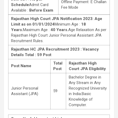
Offline Payment E Challan
Schedule
Admit Card
Fee Mode
Available :
Before Exam
Rajasthan High Court JPA Notification 2023: Age
Limit as on 01/01/2024
Minimum Age :
18
Years.
Maximum Age :
40 Years.
Age Relaxation As per
Rajasthan High Court Junior Personal Assistant JPA
Recruitment Rules.
Rajasthan HC JPA Recruitment 2023 : Vacancy
Details
Total : 59 Post
Total
Rajasthan High
Post Name
Post
Court JPA Eligibility
Bachelor Degree in
Any Stream in Any
Junior Personal
Recognized University
59
Assistant (JPA)
in India.Basic
Knowledge of
Computer.