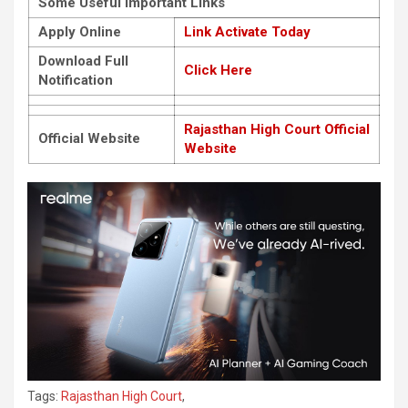
Some Useful Important Links
Apply Online
Link Activate Today
Download Full
Click Here
Notification
Rajasthan High Court Official
Official Website
Website
Tags:
Rajasthan High Court
,