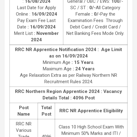
:
16/08/2024
General / OBC / EWS:
100
/-
Last Date for Apply
SC / ST :
0/-
All Category
Online :
16/09/2024
Female
: 0/-
Pay the
Pay Exam Fee Last
Examination Fees Through
Date
: 16/09/2024
Debit Card / Credit Card /
Merit List
: November
Net Banking Fees Mode Only.
2024
RRC NR Apprentice Notification 2024 : Age Limit
as on 16/09/2024
Minimum Age
: 15 Years
.
Maximum Age
: 24 Years
Age Relaxation Extra as per Railway Northern NR
Recruitment Rules 2024.
RRC Northern Region Apprentice 2024 :
Vacancy
Details Total : 4096 Post
Post
Total
RRC NR Apprentice Eligibility
Name
Post
RRC NR
Class 10 High School Exam With
Various
Minimum 50% Marks and ITI /
Trade
4096