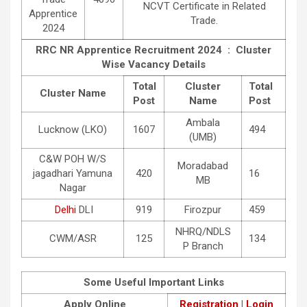
NCVT Certificate in Related
Apprentice
Trade.
2024
RRC NR Apprentice Recruitment 2024 : Cluster
Wise Vacancy Details
Total
Cluster
Total
Cluster Name
Post
Name
Post
Ambala
Lucknow (LKO)
1607
494
(UMB)
C&W POH W/S
Moradabad
jagadhari Yamuna
420
16
MB
Nagar
Delhi
DLI
919
Firozpur
459
NHRQ/NDLS
CWM/ASR
125
134
P Branch
Some Useful Important Links
Apply Online
Registration
|
Login