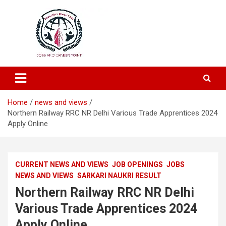
Education and Career-One Stop-Solution
Education Portal
Home
news and views
Northern Railway RRC NR Delhi Various Trade Apprentices 2024
Apply Online
CURRENT NEWS AND VIEWS
JOB OPENINGS
JOBS
NEWS AND VIEWS
SARKARI NAUKRI RESULT
Northern Railway RRC NR Delhi
Various Trade Apprentices 2024
Apply Online